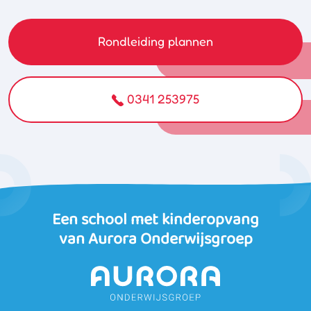
Rondleiding plannen
0341 253975
Een school met kinderopvang
van Aurora Onderwijsgroep