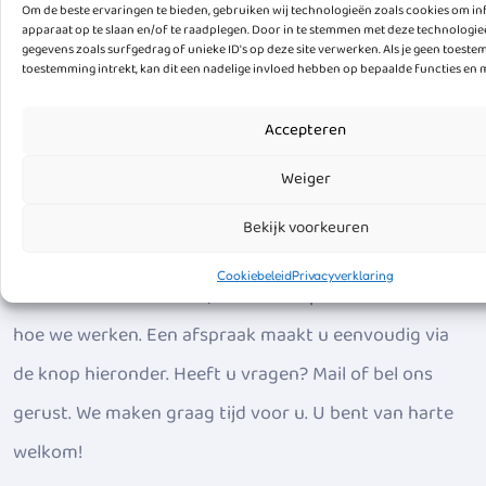
Om de beste ervaringen te bieden, gebruiken wij technologieën zoals cookies om in
apparaat op te slaan en/of te raadplegen. Door in te stemmen met deze technologi
gegevens zoals surfgedrag of unieke ID's op deze site verwerken. Als je geen toest
toestemming intrekt, kan dit een nadelige invloed hebben op bepaalde functies en 
Kennismaken
Meld je aan voor een
Accepteren
rondleiding
Weiger
Een keuze voor school of kinderopvang voor uw kind
Bekijk voorkeuren
maakt u zorgvuldig. Daarom nodigen we u van harte
Cookiebeleid
Privacyverklaring
uit om ons te bezoeken, de sfeer te proeven en te zien
hoe we werken. Een afspraak maakt u eenvoudig via
de knop hieronder. Heeft u vragen? Mail of bel ons
gerust. We maken graag tijd voor u. U bent van harte
welkom!